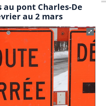
 au pont Charles-De
évrier au 2 mars