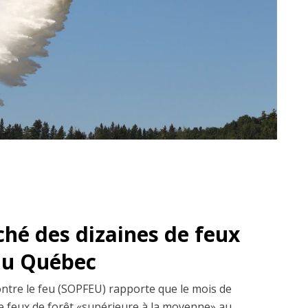
ché des dizaines de feux
 au Québec
ontre le feu (SOPFEU) rapporte que le mois de
 de feux de forêt «supérieure à la moyenne» au