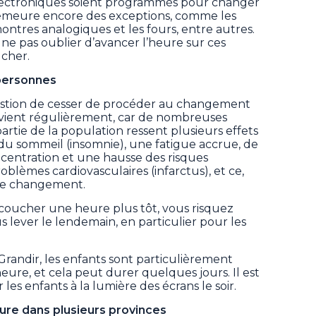
électroniques soient programmés pour changer
emeure encore des exceptions, comme les
montres analogiques et les fours, entre autres.
ne pas oublier d’avancer l’heure sur ces
ucher.
 personnes
uestion de cesser de procéder au changement
evient régulièrement, car de nombreuses
tie de la population ressent plusieurs effets
 du sommeil (insomnie), une fatigue accrue, de
concentration et une hausse des risques
oblèmes cardiovasculaires (infarctus), et ce,
 le changement.
s coucher une heure plus tôt, vous risquez
us lever le lendemain, en particulier pour les
 Grandir, les enfants sont particulièrement
ure, et cela peut durer quelques jours. Il est
es enfants à la lumière des écrans le soir.
ure dans plusieurs provinces