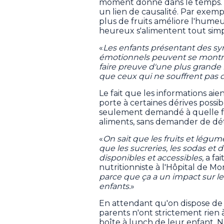
moment donné dans le temps. 
un lien de causalité. Par exem
plus de fruits améliore l'humeu
heureux s'alimentent tout si
«
Les enfants présentant des s
émotionnels peuvent se montrer
faire preuve d'une plus grande
que ceux qui ne souffrent pas
Le fait que les informations aie
porte à certaines dérives possib
seulement demandé à quelle f
aliments, sans demander de dét
«
On sait que les fruits et légu
que les sucreries, les sodas et
disponibles et accessibles,
a fa
nutritionniste à l'Hôpital de M
parce que ça a un impact sur les
enfants.
»
En attendant qu'on dispose de p
parents n'ont strictement rien 
boîte à lunch de leur enfant. N