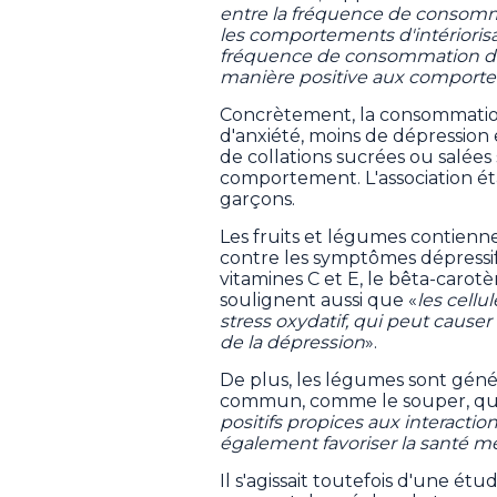
entre la fréquence de consomma
les comportements d'intériorisat
fréquence de consommation de c
manière positive aux comportem
Concrètement, la consommation 
d'anxiété, moins de dépression 
de collations sucrées ou salée
comportement. L'association ét
garçons.
Les fruits et légumes contien
contre les symptômes dépressifs 
vitamines C et E, le bêta-carotè
soulignent aussi que «
les cellu
stress oxydatif, qui peut causer
de la dépression
».
De plus, les légumes sont gén
commun, comme le souper, qui
positifs propices aux interactio
également favoriser la santé m
Il s'agissait toutefois d'une étu