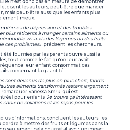
Elle n'est donc pas en mesure de démontrer
ple, disent les auteurs, peut-être que manger
r, mais peut-être aussi que les enfants plus
mplement mieux.
ymptômes de dépression et des troubles
 plus réticents à manger certains aliments ou
 néophobie vis-à-vis des légumes ou des fruits
 de ces problèmes
», précisent les chercheurs.
nt été fournies par les parents ouvre aussi la
les, tout comme le fait qu'on leur avait
réquence leur enfant consommait ces
ails concernant la quantité.
mes sont devenus de plus en plus chers, tandis
 d'autres aliments transformés restent largement
it remarquer Vanessa Smrk, qui est
ontréal pour enfants.
Je trouve ça intéressant
 choix de collations et les repas pour les
lus d'informations, concluent les auteurs, les
à perdre à mettre des fruits et légumes dans la
on seulement cela pourrait-il avoir un impact