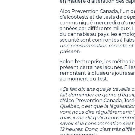
en matière d’altération des capa
Alco Prevention Canada, l'un d
d'alcootests et de tests de dé
communiqué mercredi qu'une so
années par différents milieux. L
du cannabis au pays, les employe
sécurité sont confrontés à l'ab
une consommation récente et d’
présent
».
Selon l'entreprise, les méthode
présent certaines lacunes. El
remontant à plusieurs jours san
au moment du test.
«
Ça fait dix ans que je travaille
fait demander ce genre d'équ
d'Alco Prevention Canada, José
Québec, c'est que la légalisatio
vont nous dire régulièrement:
mais il me dit qu'il a consommé l
savoir si la consommation s'est 
12 heures. Donc, c'est très diff
présentement
.»