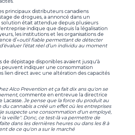
cités.
es principaux distributeurs canadiens
pistage de drogues, a annoncé dans un
lution était attendue depuis plusieurs
'entreprise indique que depuis la légalisation
urs, les institutions et les organisations de
sence d’«
outil fiable permettant de détecter
évaluer l’état réel d’un individu au moment
s de dépistage disponibles avaient jusqu'à
les peuvent indiquer une consommation
s lien direct avec une altération des capacités
 chez Alco Prevention et ça fait dix ans qu'on se
ipement,
commente en entrevue la directrice
e Lacasse
. Je pense que la force du produit au
n du cannabis a créé un effet où les entreprises
 ''je suspecte une consommation d'un employé,
a veille''. Donc, ce test-là va permettre de
faite dans les dernières heures ou dans les 8 à
érent de ce qu'on a sur le marché