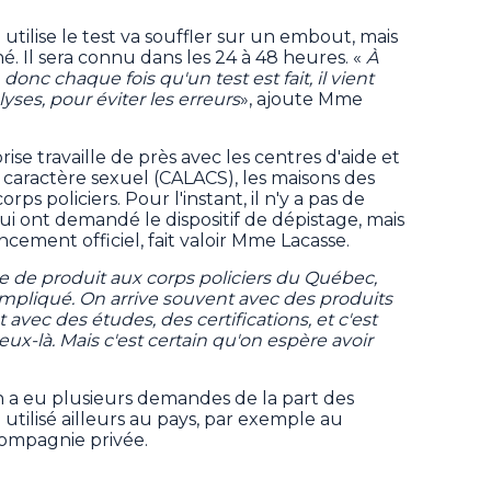
tilise le test va souffler sur un embout, mais
né. Il sera connu dans les 24 à 48 heures. «
À
 donc chaque fois qu'un test est fait, il vient
yses, pour éviter les erreurs
», ajoute Mme
se travaille de près avec les centres d'aide et
à caractère sexuel (CALACS), les maisons des
orps policiers. Pour l'instant, il n'y a pas de
i ont demandé le dispositif de dépistage, mais
cement officiel, fait valoir Mme Lacasse.
pe de produit aux corps policiers du Québec,
ompliqué. On arrive souvent avec des produits
 avec des études, des certifications, et c'est
ieux-là. Mais c'est certain qu'on espère avoir
 a eu plusieurs demandes de la part des
i utilisé ailleurs au pays, par exemple au
ompagnie privée.