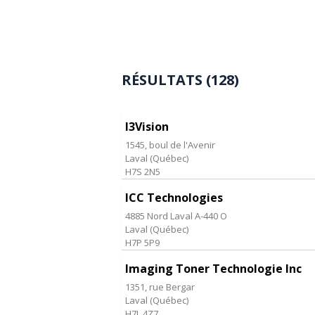
RÉSULTATS (128)
I3Vision
1545, boul de l'Avenir
Laval
(
Québec
)
H7S 2N5
ICC Technologies
4885 Nord Laval A-440 O
Laval
(
Québec
)
H7P 5P9
Imaging Toner Technologie Inc
1351, rue Bergar
Laval
(
Québec
)
H7L 4Z7