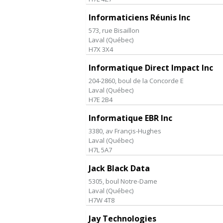
Informaticiens Réunis Inc
573, rue Bisaillon
Laval
(
Québec
)
H7X 3X4
Informatique Direct Impact Inc
204-2860, boul de la Concorde E
Laval
(
Québec
)
H7E 2B4
Informatique EBR Inc
3380, av Françis-Hughes
Laval
(
Québec
)
H7L 5A7
Jack Black Data
5305, boul Notre-Dame
Laval
(
Québec
)
H7W 4T8
Jay Technologies