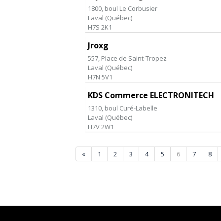
1800, boul Le Corbusier
Laval
(
Québec
)
H7S 2K1
Jroxg
557, Place de Saint-Tropez
Laval
(
Québec
)
H7N 5V1
KDS Commerce ELECTRONITECH
1310, boul Curé-Labelle
Laval
(
Québec
)
H7V 2W1
«
1
2
3
4
5
6
7
8