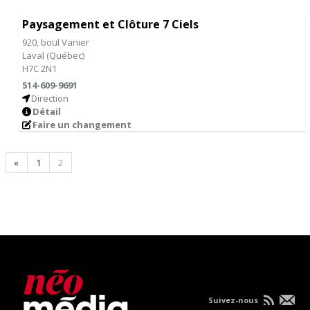
Paysagement et Clôture 7 Ciels
920, boul Vanier
Laval
(
Québec
)
H7C 2N1
514-609-9691
Direction
Détail
Faire un changement
«
1
2
Suivez-nous