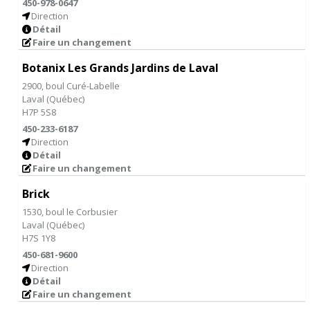
450-978-0647
Direction
Détail
Faire un changement
Botanix Les Grands Jardins de Laval
2900, boul Curé-Labelle
Laval
(
Québec
)
H7P 5S8
450-233-6187
Direction
Détail
Faire un changement
Brick
1530, boul le Corbusier
Laval
(
Québec
)
H7S 1Y8
450-681-9600
Direction
Détail
Faire un changement