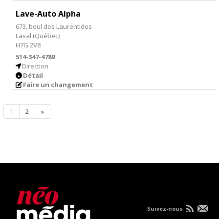
Lave-Auto Alpha
673, boul des Laurentides
Laval
(
Québec
)
H7G 2V8
514-347-4789
Direction
Détail
Faire un changement
1
2
»
Suivez-nous