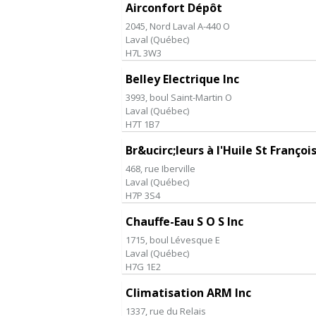
Airconfort Dépôt
2045, Nord Laval A-440 O
Laval
(
Québec
)
H7L 3W3
Belley Electrique Inc
3993, boul Saint-Martin O
Laval
(
Québec
)
H7T 1B7
Br&ucirc;leurs à l'Huile St François
468, rue Iberville
Laval
(
Québec
)
H7P 3S4
Chauffe-Eau S O S Inc
1715, boul Lévesque E
Laval
(
Québec
)
H7G 1E2
Climatisation ARM Inc
1337, rue du Relais