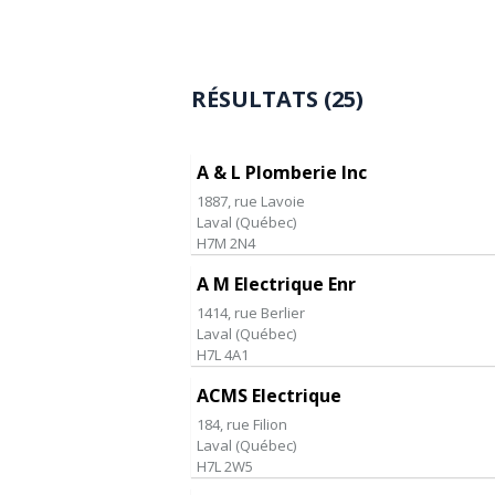
RÉSULTATS (25)
A & L Plomberie Inc
1887, rue Lavoie
Laval
(
Québec
)
H7M 2N4
A M Electrique Enr
1414, rue Berlier
Laval
(
Québec
)
H7L 4A1
ACMS Electrique
184, rue Filion
Laval
(
Québec
)
H7L 2W5