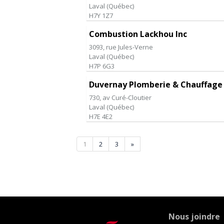
Laval
(
Québec
)
H7Y 1Z7
Combustion Lackhou Inc
3093, rue Jules-Verne
Laval
(
Québec
)
H7P 6G3
Duvernay Plomberie & Chauffage
730, av Curé-Cloutier
Laval
(
Québec
)
H7E 4E2
1
2
3
»
Nous joindre