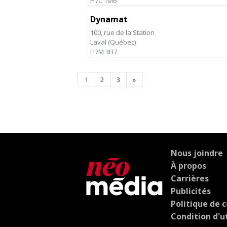
H7C 1M6
Dynamat
100, rue de la Station
Laval
(
Québec
)
H7M 3H7
1
2
3
»
Nous joindre
À propos
Carrières
Publicités
Politique de c
Condition d'ut