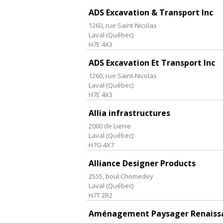
ADS Excavation & Transport Inc
1260, rue Saint-Nicolas
Laval
(
Québec
)
H7E 4X3
ADS Excavation Et Transport Inc
1260, rue Saint-Nicolas
Laval
(
Québec
)
H7E 4X3
Allia infrastructures
2000 de Lierre
Laval
(
Québec
)
H7G 4X7
Alliance Designer Products
2555, boul Chomedey
Laval
(
Québec
)
H7T 2R2
Aménagement Paysager Renaissa