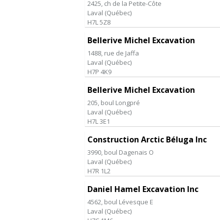
2425, ch de la Petite-Côte
Laval
(
Québec
)
H7L 5Z8
Bellerive Michel Excavation
1488, rue de Jaffa
Laval
(
Québec
)
H7P 4K9
Bellerive Michel Excavation
205, boul Longpré
Laval
(
Québec
)
H7L 3E1
Construction Arctic Béluga Inc
3990, boul Dagenais O
Laval
(
Québec
)
H7R 1L2
Daniel Hamel Excavation Inc
4562, boul Lévesque E
Laval
(
Québec
)