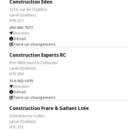
Construction Eden
1219, rue de Châtillon
Laval
(
Québec
)
H7K 3S7
450-963-7577
Direction
Détail
Faire un changement
Construction Experts RC
616-1804, boul Le Corbusier
Laval
(
Québec
)
H7S 2N3
514-562-5479
Direction
Détail
Faire un changement
Construction Frare & Gallant Ltée
5530 Maurice Cullen
Laval
(
Québec
)
H7C 2T3