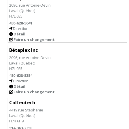
2096, rue Antoine-Devin
Laval
(
Québec
)
H7L 0E5
450-628-5641
Direction
Détail
Faire un changement
Bétaplex Inc
2096, rue Antoine-Devin
Laval
(
Québec
)
H7L 0E5
450-628-5354
Direction
Détail
Faire un changement
Calfeutech
4419 rue Stéphanie
Laval
(
Québec
)
H7R 6H9
514-363-2350