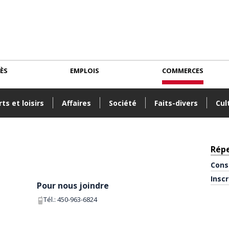
CÈS
EMPLOIS
COMMERCES
ts et loisirs
Affaires
Société
Faits-divers
Cul
Rép
Cons
Insc
Pour nous joindre
Tél.:
450-963-6824