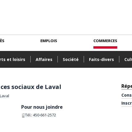
CÈS
EMPLOIS
COMMERCES
ts et loisirs
Affaires
Société
Faits-divers
Cul
ices sociaux de Laval
Rép
Cons
Insc
Pour nous joindre
Tél.:
450-661-2572