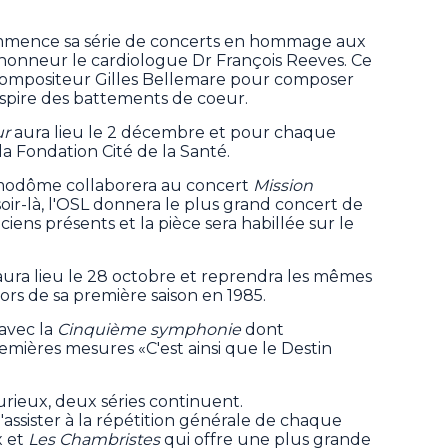
ommence sa série de concerts en hommage aux
l'honneur le cardiologue Dr François Reeves. Ce
 compositeur Gilles Bellemare pour composer
nspire des battements de coeur.
ur
aura lieu le 2 décembre et pour chaque
 la Fondation Cité de la Santé.
osmodôme collaborera au concert
Mission
soir-là, l'OSL donnera le plus grand concert de
iens présents et la pièce sera habillée sur le
 aura lieu le 28 octobre et reprendra les mêmes
lors de sa première saison en 1985.
 avec la
Cinquième symphonie
dont
emières mesures «C'est ainsi que le Destin
urieux, deux séries continuent.
assister à la répétition générale de chaque
x et
Les Chambristes
qui offre une plus grande