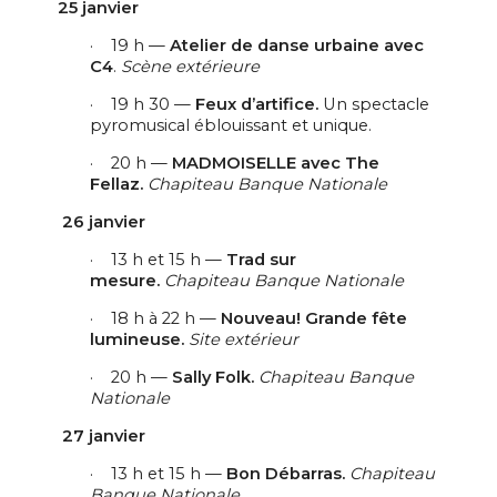
25 janvier
·
19 h —
Atelier de danse urbaine avec
C4
.
Scène extérieure
·
19 h 30 —
Feux d’artifice.
Un spectacle
pyromusical éblouissant et unique.
·
20 h —
MADMOISELLE avec The
Fellaz.
Chapiteau Banque Nationale
26 janvier
·
13 h et 15 h —
Trad sur
mesure.
Chapiteau Banque Nationale
·
18 h à 22 h —
Nouveau!
Grande fête
lumineuse.
Site extérieur
·
20 h —
Sally Folk.
Chapiteau Banque
Nationale
27 janvier
·
13 h et 15 h —
Bon Débarras.
Chapiteau
Banque Nationale