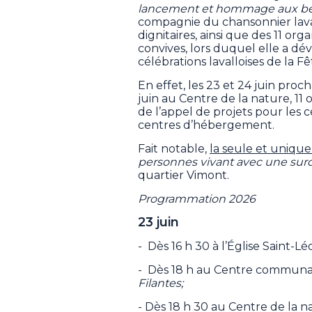
lancement et hommage aux b
compagnie du chansonnier laval
dignitaires, ainsi que des 11 or
convives, lors duquel elle a dé
célébrations lavalloises de la F
En effet, les 23 et 24 juin pro
juin au Centre de la nature, 11
de l’appel de projets pour les 
centres d’hébergement.
Fait notable,
la seule et unique
personnes vivant avec une surd
quartier Vimont.
Programmation 2026
23 juin
- Dès 16 h 30 à l’Église Saint-
- Dès 18 h au Centre communa
Filantes;
- Dès 18 h 30 au Centre de la 