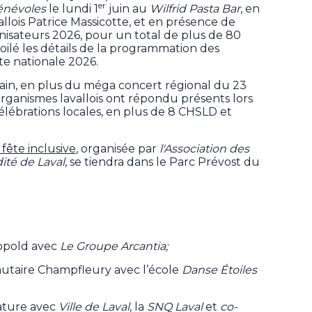
er
énévoles
le lundi 1
juin au
Wilfrid Pasta Bar
, en
lois Patrice Massicotte, et en présence de
ganisateurs 2026, pour un total de plus de 80
voilé les détails de la programmation des
ête nationale 2026.
chain, en plus du méga concert régional du 23
 organismes lavallois ont répondu présents lors
célébrations locales, en plus de 8 CHSLD et
 fête inclusive
, organisée par
l'Association des
ité de Laval
, se tiendra dans le Parc Prévost du
Léopold avec
Le Groupe Arcantia;
utaire Champfleury avec l’école
Danse Étoiles
nature avec
Ville de Laval
, la
SNQ Laval
et
co-