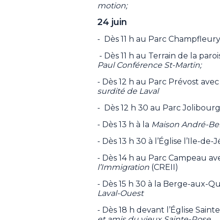
motion;
24 juin
- Dès 11 h au Parc Champfleury
- Dès 11 h au Terrain de la paro
Paul Conférence St-Martin;
- Dès 12 h au Parc Prévost avec 
surdité de Laval
- Dès 12 h 30 au Parc Jolibou
- Dès 13 h à la
Maison André-Be
- Dès 13 h 30 à l’Église l’Ile-de
- Dès 14 h au Parc Campeau av
l’Immigration
(CREII)
- Dès 15 h 30 à la Berge-aux-Q
Laval-Ouest
- Dès 18 h devant l’Église Saint
et amis du vieux Sainte-Rose