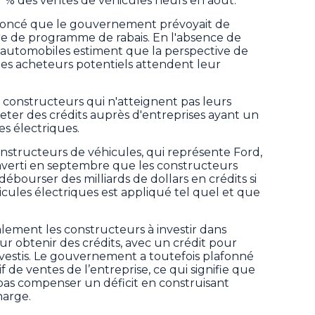
7 % des ventes de véhicules neufs en août.
noncé que le gouvernement prévoyait de
re de programme de rabais. En l'absence de
s automobiles estiment que la perspective de
r les acheteurs potentiels attendent leur
 constructeurs qui n'atteignent pas leurs
eter des crédits auprès d'entreprises ayant un
s électriques.
onstructeurs de véhicules, qui représente Ford,
 averti en septembre que les constructeurs
ébourser des milliards de dollars en crédits si
cules électriques est appliqué tel quel et que
lement les constructeurs à investir dans
ur obtenir des crédits, avec un crédit pour
vestis. Le gouvernement a toutefois plafonné
f de ventes de l’entreprise, ce qui signifie que
pas compenser un déficit en construisant
harge.