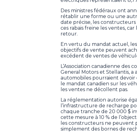
électriques représentaient 8,7
Des ministres fédéraux ont an
rétablir une forme ou une aut
date précise, les constructeur
ces rabais freine les ventes, ca
retour.
En vertu du mandat actuel, les
objectifs de vente peuvent ach
excédent de ventes de véhicule
L’Association canadienne des c
General Motors et Stellantis, a
automobiles pourraient devoir d
le mandat canadien sur les véhi
les ventes ne décollent pas.
La réglementation autorise éga
l’infrastructure de recharge po
chaque tranche de 20 000 $ in
cette mesure à 10 % de l’objecti
les constructeurs ne peuvent 
simplement des bornes de rec