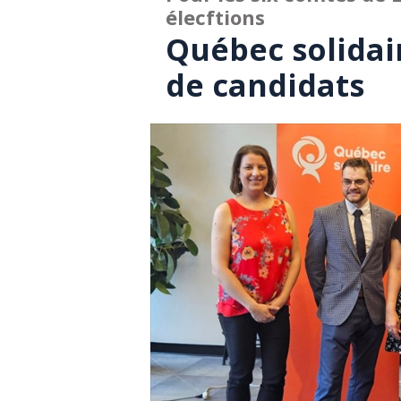
élecftions
Québec solidair
de candidats