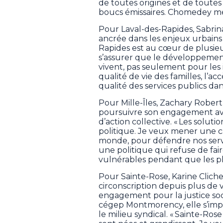
de toutes origines et de toutes 
boucs émissaires. Chomedey méri
Pour Laval-des-Rapides, Sabri
ancrée dans les enjeux urbains e
Rapides est au cœur de plusieur
s’assurer que le développement
vivent, pas seulement pour les i
qualité de vie des familles, l’a
qualité des services publics dans
Pour Mille-Îles, Zachary Robert
poursuivre son engagement ave
d’action collective. « Les solu
politique. Je veux mener une 
monde, pour défendre nos servi
une politique qui refuse de fai
vulnérables pendant que les plu
Pour Sainte-Rose, Karine Cliche
circonscription depuis plus de 
engagement pour la justice soc
cégep Montmorency, elle s’impl
le milieu syndical. « Sainte-Rose