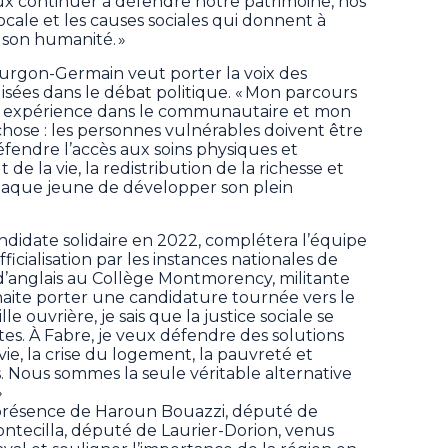
eux continuer à défendre notre patrimoine, nos
locale et les causes sociales qui donnent à
son humanité. »
urgon-Germain veut porter la voix des
lisées dans le débat politique. « Mon parcours
 expérience dans le communautaire et mon
ose : les personnes vulnérables doivent être
fendre l’accès aux soins physiques et
de la vie, la redistribution de la richesse et
aque jeune de développer son plein
ndidate solidaire en 2022, complétera l’équipe
fficialisation par les instances nationales de
d’anglais au Collège Montmorency, militante
uhaite porter une candidature tournée vers le
e ouvrière, je sais que la justice sociale se
tes. À Fabre, je veux défendre des solutions
vie, la crise du logement, la pauvreté et
cs. Nous sommes la seule véritable alternative
»
présence de Haroun Bouazzi, député de
ontecilla, député de Laurier-Dorion, venus