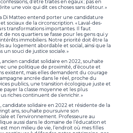
confessions, d’être traités en égaux ; pas en
te une voix qui dit ces choses sans détour. »
na Di Matteo entend porter une candidature
t sociaux de la circonscription. « Laval-des-
s transformations importantes. Il faut
 de nos quartiers se fasse pour les gens qui y
ntérêts immobiliers. Notre priorité doit être la
ccès au logement abordable et social, ainsi que la
 un souci de justice sociale. »
, ancien candidat solidaire en 2022, souhaite
c une politique de proximité, d’écoute et
tions existent, mais elles demandent du courage
campagne ancrée dans le réel, proche du
ces publics, une transition écologique juste et
re payer la classe moyenne et les plus
s riches continuent de s’enrichir. »
, candidate solidaire en 2022 et résidente de la
vingt ans, souhaite poursuivre son
iale et l’environnement. Professeure au
ique aussi dans le domaine de l’éducation et
 est mon milieu de vie, l’endroit où mes filles