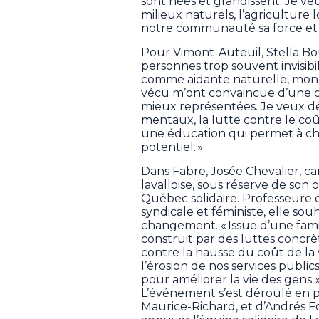
sont nées et grandissent. Je v
milieux naturels, l’agriculture 
notre communauté sa force et 
Pour Vimont-Auteuil, Stella Bo
personnes trop souvent invisibi
comme aidante naturelle, mon
vécu m’ont convaincue d’une ch
mieux représentées. Je veux dé
mentaux, la lutte contre le coût 
une éducation qui permet à ch
potentiel. »
Dans Fabre, Josée Chevalier, ca
lavalloise, sous réserve de son o
Québec solidaire. Professeure 
syndicale et féministe, elle so
changement. « Issue d’une famill
construit par des luttes concrè
contre la hausse du coût de la 
l’érosion de nos services publi
pour améliorer la vie des gens. 
L’événement s’est déroulé en 
Maurice-Richard, et d’Andrés F