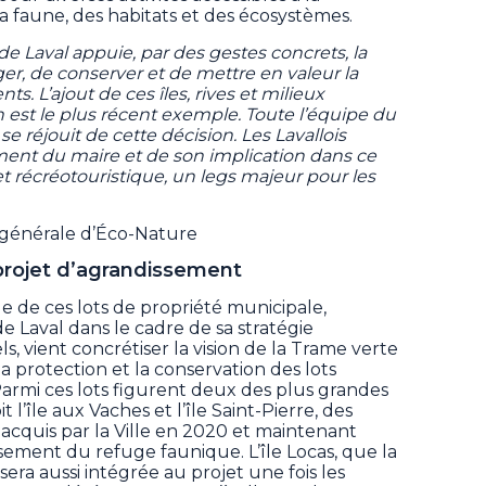
a faune, des habitats et des écosystèmes.
 de Laval appuie, par des gestes concrets, la
r, de conserver et de mettre en valeur la
ents. L’ajout de ces îles, rives et milieux
est le plus récent exemple. Toute l’équipe du
 se réjouit de cette décision. Les Lavallois
ment du maire et de son implication dans ce
 récréotouristique, un legs majeur pour les
e générale d’Éco-Nature
e projet d’agrandissement
e de ces lots de propriété municipale,
e Laval dans le cadre de sa stratégie
ls, vient concrétiser la vision de la Trame verte
la protection et la conservation des lots
rmi ces lots figurent deux des plus grandes
oit l’île aux Vaches et l’île Saint-Pierre, des
acquis par la Ville en 2020 et maintenant
ssement du refuge faunique. L’île Locas, que la
, sera aussi intégrée au projet une fois les