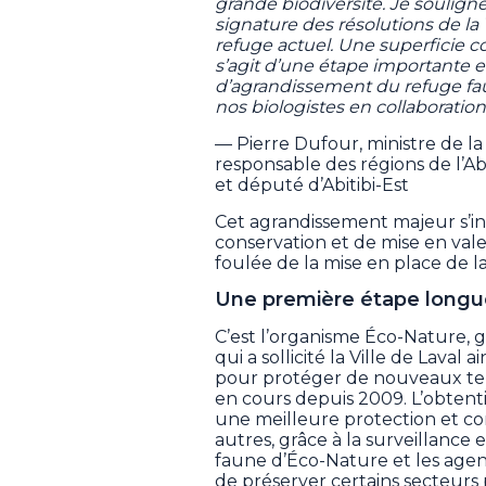
grande biodiversité. Je soulign
signature des résolutions de la 
refuge actuel. Une superficie co
s’agit d’une étape importante et
d’agrandissement du refuge faun
nos biologistes en collaboratio
— Pierre Dufour, ministre de la 
responsable des régions de l’
et député d’Abitibi-Est
Cet agrandissement majeur s’ins
conservation et de mise en valeu
foulée de la mise en place de la
Une première étape long
C’est l’organisme Éco-Nature, ge
qui a sollicité la Ville de Laval 
pour protéger de nouveaux terr
en cours depuis 2009. L’obten
une meilleure protection et co
autres, grâce à la surveillance e
faune d’Éco-Nature et les agen
de préserver certains secteurs p