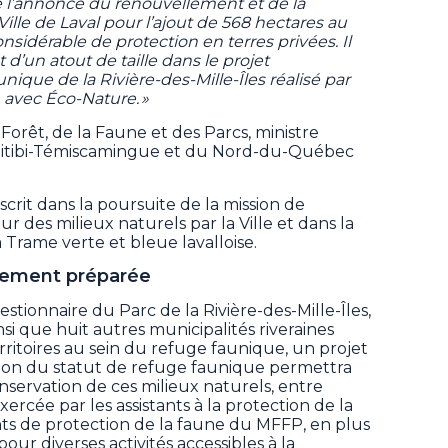
e l’annonce du renouvellement et de la
Ville de Laval pour l’ajout de 568 hectares au
nsidérable de protection en terres privées. Il
 d’un atout de taille dans le projet
ique de la Rivière-des-Mille-Îles réalisé par
n avec Éco-Nature. »
Forêt, de la Faune et des Parcs, ministre
Abitibi-Témiscamingue et du Nord-du-Québec
crit dans la poursuite de la mission de
r des milieux naturels par la Ville et dans la
 Trame verte et bleue lavalloise.
uement préparée
stionnaire du Parc de la Rivière-des-Mille-Îles,
ainsi que huit autres municipalités riveraines
itoires au sein du refuge faunique, un projet
tion du statut de refuge faunique permettra
nservation de ces milieux naturels, entre
xercée par les assistants à la protection de la
ts de protection de la faune du MFFP, en plus
our diverses activités accessibles à la