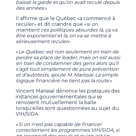
baissé la garde et qu’on avait reculé depuis
des années.
»
Il affirme que le Québec «a commencé à
reculer» et dit craindre que «
si on
maintient ces politiques absurdes là, ça va
être exponentiel et là, on va se mettre à
sérieusement reculer
».
«
Le Québec est non seulement en train de
perdre sa place de leader, mais on est aussi
en train de condamner des gens alors qu’il
s’agit tout simplement de pure prévention
et d’autotests, ajoute M. Marissal. La simple
logique financière ne tient pas la route.
»
Vincent Marissal dénonce les pratiques des
instances gouvernementales qui se
renvoient mutuellement la balle
lorsqu'elles sont questionnées au sujet du
VIH/SIDA.
«
Si on n'est pas capable de financer
correctement les programmes VIH/SIDA, si
on reconnaît des reculs et qu'on est en