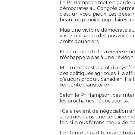
Le Pr Hampson met en garde le
démocrates au Congrès permettr
c'est un vœu pieux. Les idées n
beaucoup moins populaires aux
Mais une victoire démocrate au
vaste utilisation des pouvoirs 
droits douaniers.
Et peu importe les renversemen
n'échappera pas à une révision
M. Trump s'est plaint du systèm
des politiques agricoles. Il a a
d'aucun produit canadien. Il a
«entente transitoire».
Selon le Pr Hampson, ces irrit
les prochaines négociations».
«Cela revient de négociation e
attaques dans une certaine mes
fois-ci. Nous ferons mieux de n
L'entente tripartite ouvre trois