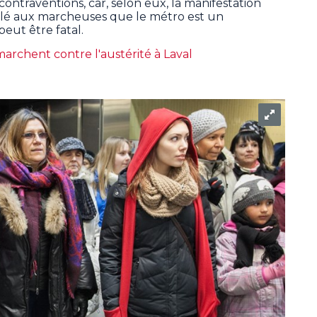
ontraventions, car, selon eux, la manifestation
appelé aux marcheuses que le métro est un
eut être fatal.
archent contre l'austérité à Laval