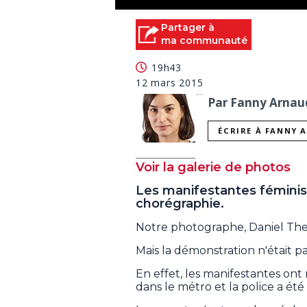
0
seconds
Partager à
of
ma communauté
0
seconds
Volume
19h43
90%
12 mars 2015
Par Fanny Arnaud
ÉCRIRE À FANNY 
Voir la galerie de photos
Les manifestantes féminist
chorégraphie.
Notre photographe, Daniel Therri
Mais la démonstration n'était 
En effet, les manifestantes ont
dans le métro et la police a ét