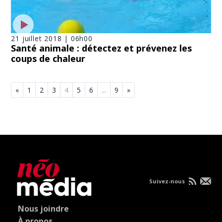
21 juillet 2018 | 06h00
Santé animale : détectez et prévenez les
coups de chaleur
«
1
2
3
4
5
6
...
9
»
Suivez-nous
Nous joindre
À propos