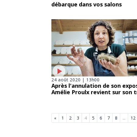
débarque dans vos salons
24 août 2020 | 13h00
Après l'annulation de son expos
Amélie Proulx revient sur son t
«
1
2
3
4
5
6
7
8
...
12